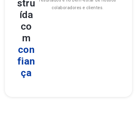
stru
resultados e no bem-estar de nossos
colaboradores e clientes.
ída
co
m
con
fian
ça